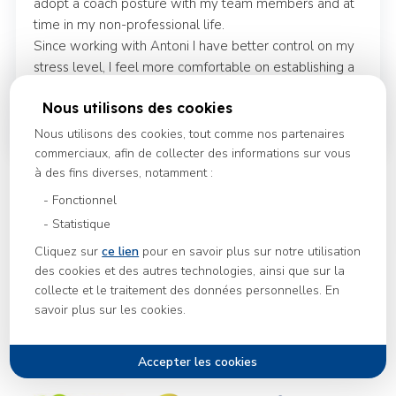
adopt a coach posture with my team members and at
time in my non-professional life.
Since working with Antoni I have better control on my
stress level, I feel more comfortable on establishing a
team’s culture from scratch, and I learned to better
Nous utilisons des cookies
understand my biases. It has been a career changing
experience to collaborate with him for a whole year. »
Nous utilisons des cookies, tout comme nos partenaires
commerciaux, afin de collecter des informations sur vous
à des fins diverses, notamment :
Fonctionnel
Statistique
Cliquez sur
ce lien
pour en savoir plus sur notre utilisation
des cookies et des autres technologies, ainsi que sur la
collecte et le traitement des données personnelles. En
savoir plus sur les cookies.
Ils nous font confiance