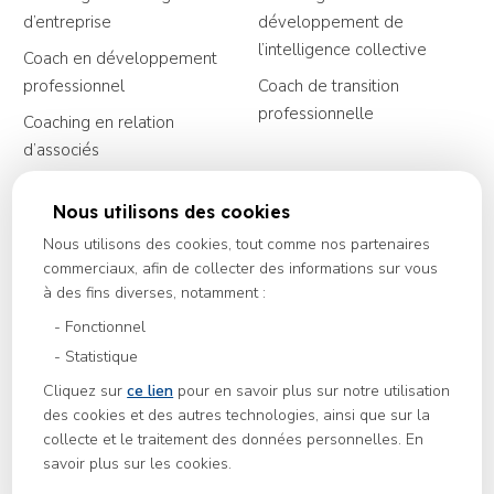
page
d’entreprise
développement de
de
l’intelligence collective
navigation
Coach en développement
professionnel
Coach de transition
des
professionnelle
Coaching en relation
coachings
d’associés
Ressources
Nous utilisons des cookies
Menu
Nous utilisons des cookies, tout comme nos partenaires
Nos magazines
commerciaux, afin de collecter des informations sur vous
de
à des fins diverses, notamment :
Evolew
navigation
Fonctionnel
Rue de Courcelles, 2F
des
Statistique
6044, Charleroi
ressources
BCE : 0825.079.426
Cliquez sur
ce lien
pour en savoir plus sur notre utilisation
des cookies et des autres technologies, ainsi que sur la
+32 476 93 98 19
collecte et le traitement des données personnelles. En
savoir plus sur les cookies.
contact@evolew.be