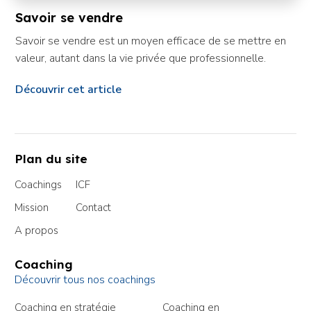
Savoir se vendre
Savoir se vendre est un moyen efficace de se mettre en
valeur, autant dans la vie privée que professionnelle.
Découvrir cet article
Pied
Plan du site
de
page
Menu
Coachings
ICF
de
Mission
Contact
navigation
A propos
de
Coaching
pieds
Découvrir tous nos coachings
de
Menu
Coaching en stratégie
Coaching en