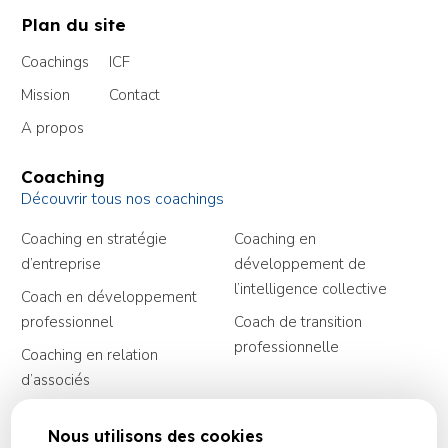
Pied
Plan du site
de
page
Menu
Coachings
ICF
de
Mission
Contact
navigation
A propos
de
Coaching
pieds
Découvrir tous nos coachings
de
Menu
Coaching en stratégie
Coaching en
page
d’entreprise
développement de
de
l’intelligence collective
navigation
Coach en développement
professionnel
Coach de transition
des
professionnelle
Coaching en relation
coachings
d’associés
Ressources
Nous utilisons des cookies