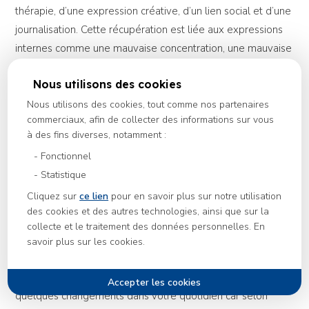
thérapie, d’une expression créative, d’un lien social et d’une
journalisation. Cette récupération est liée aux expressions
internes comme une mauvaise concentration, une mauvaise
mémoire ou une impression que vous êtes seul.
Nous utilisons des cookies
Récupération externe
Nous utilisons des cookies, tout comme nos partenaires
commerciaux, afin de collecter des informations sur vous
La récupération est interne pour une personne souffrant de
à des fins diverses, notamment :
maux physiques dû au burn-out comme des douleurs ou
Fonctionnel
des tensions musculaires, des maux de têtes ou une fatigue
Statistique
chronique. Vous pouvez guérir ces problèmes à l’aide d’une
Cliquez sur
ce lien
pour en savoir plus sur notre utilisation
bonne hydratation, une alimentation saine et équilibrée et
des cookies et des autres technologies, ainsi que sur la
un sommeil récupérateur.
collecte et le traitement des données personnelles. En
savoir plus sur les cookies.
Récupération quotidienne
La récupération quotidienne consiste à procéder à
quelques changements dans votre quotidien car selon