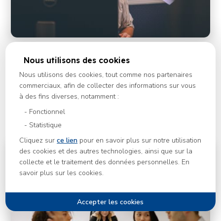
La vie après l'épuisement professionnel
Nous utilisons des cookies
La vie après l'épuisement professionnel peut parfois être
Nous utilisons des cookies, tout comme nos partenaires
chamboulée. Cependant, cela reste l'occasion de prendre
commerciaux, afin de collecter des informations sur vous
un tout nouveau départ dans votre carrière.
à des fins diverses, notamment :
Fonctionnel
Découvrir cet article
Statistique
Cliquez sur
ce lien
pour en savoir plus sur notre utilisation
des cookies et des autres technologies, ainsi que sur la
collecte et le traitement des données personnelles. En
savoir plus sur les cookies.