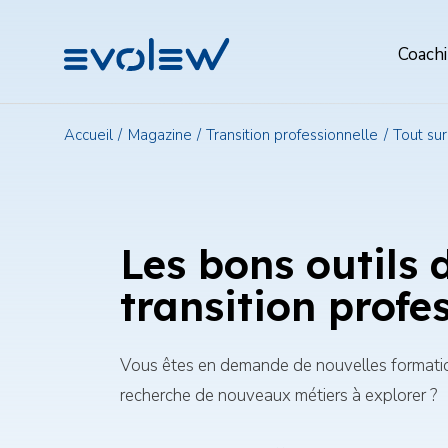
Evolew
Menu
Coach
de
navigat
princip
Accueil
Magazine
Transition professionnelle
Tout su
Les bons outils 
transition profe
Vous êtes en demande de nouvelles formatio
recherche de nouveaux métiers à explorer ?