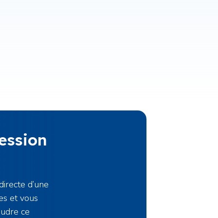
ession
directe d’une
es et vous
oudre ce