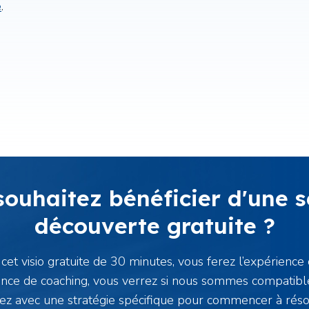
e
.
souhaitez bénéficier d'une s
découverte gratuite ?
cet visio gratuite de 30 minutes, vous ferez l’expérience 
ance de coaching, vous verrez si nous sommes compatibl
rez avec une stratégie spécifique pour commencer à rés