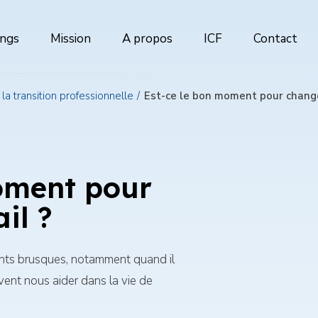
ings
Mission
A propos
ICF
Contact
ion
al
r la transition professionnelle
Est-ce le bon moment pour change
oment pour
il ?
ments brusques, notamment quand il
vent nous aider dans la vie de