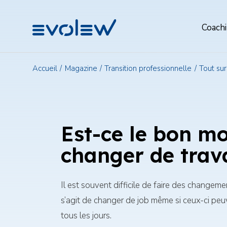
Evolew
Menu
Coach
de
navigat
princip
Accueil
Magazine
Transition professionnelle
Tout su
Est-ce le bon m
changer de trava
Il est souvent difficile de faire des change
s’agit de changer de job même si ceux-ci peu
tous les jours.