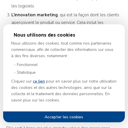
les logiciels.
L’innovation marketing
, qui est la façon dont les clients
aperçoivent le produit ou service. Cela inclut les
nouveaux emballages ou les campagnes publicitaires,
Nous utilisons des cookies
mais également tout changement de prix.
Nous utilisons des cookies, tout comme nos partenaires
L’ innovation organisationnelle
, qui fait référence à la
commerciaux, afin de collecter des informations sur vous
conception de modifications d’ensemble qu’une
à des fins diverses, notamment :
entreprise peut réaliser pour améliorer ses secteurs. Il
Fonctionnel
peut s’agir d’une modification interne des pratiques
Statistique
commerciales ou d’un changement externe des relations
Cliquez sur
ce lien
pour en savoir plus sur notre utilisation
commerciales avec d’autres entités.
des cookies et des autres technologies, ainsi que sur la
collecte et le traitement des données personnelles. En
savoir plus sur les cookies.
Conclusion
Une innovation constitue donc un processus permettant de
créer de nouveaux produits sur base de nouvelles idées.