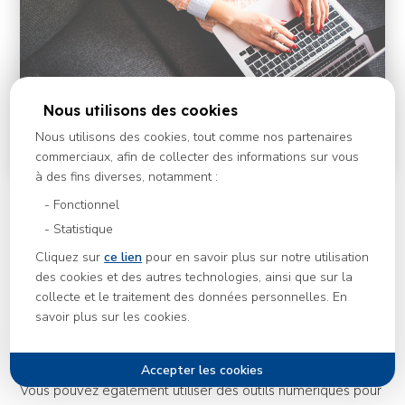
Nous utilisons des cookies
Nous utilisons des cookies, tout comme nos partenaires
commerciaux, afin de collecter des informations sur vous
à des fins diverses, notamment :
commencer dès que c'est écrit
Fonctionnel
Statistique
Garder une trace du processus
Cliquez sur
ce lien
pour en savoir plus sur notre utilisation
des cookies et des autres technologies, ainsi que sur la
Pour garder un œil sur votre avancement, le plus facile
collecte et le traitement des données personnelles. En
reste de tenir un petit journal avec votre avancée. Chaque
savoir plus sur les cookies.
jour, notez ce que vous avez accompli et ce que vous
n’avez pas accompli.
Vous pouvez également utiliser des outils numériques pour