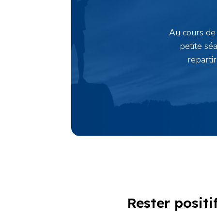
Au cours de 
petite sé
reparti
Rester positi