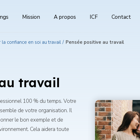
ings
Mission
A propos
ICF
Contact
ion
al
r la confiance en soi au travail
Pensée positive au travail
au travail
ofessionnel 100 % du temps. Votre
emble de votre organisation. Il
donner le bon exemple et de
nvironnement. Cela aidera toute