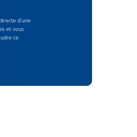
directe d’une
es et vous
oudre ce